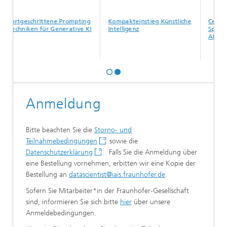
rtgeschrittene Prompting
Kompakteinstieg Künstliche
Certified D
chniken für Generative KI
Intelligenz
Specialized
AI
Anmeldung
Bitte beachten Sie die
Storno- und
Teilnahmebedingungen
sowie die
Datenschutzerklärung
. Falls Sie die Anmeldung über
eine Bestellung vornehmen, erbitten wir eine Kopie der
Bestellung an
datascientist@iais.fraunhofer.de
.
Sofern Sie Mitarbeiter*in der Fraunhofer-Gesellschaft
sind, informieren Sie sich bitte
hier
über unsere
Anmeldebedingungen.