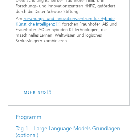
Diese Schulung ist Teil der Fraunhofer Heilbronn
Forschungs- und Innovationszentren HNFIZ, gefördert
durch die Dieter Schwarz Stiftung.
Am
Forschungs- und Innovationszentrum für Hybride
Künstliche Intelligenz
forschen Fraunhofer IAIS und
Fraunhofer IAO an hybriden KI-Technologien, die
maschinelles Lernen, Weltwissen und logisches
Schlussfolgern kombinieren.
MEHR INFO
Programm
Tag 1 – Large Language Models Grundlagen
(optional)